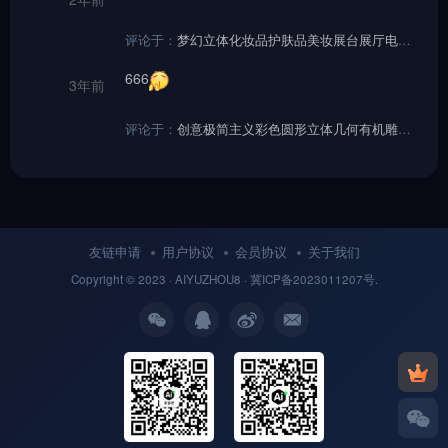
评论于：
梦幻立体化妆品护肤品美妆展台展厅电商海报设计背景Midjourney咒语
666
3年前
评论于：
创意极简主义彩色圆形立体几何有机雕塑场景舞台空间海报背景midjourney关键词咒语分享
友链申请
用户协议
会员协议
关于我们
Copyright © 2023 ·
AIYUZHOU8
· 冀
ICP备
2023011207号.