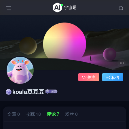
关注
私信
koala豆豆豆
文章
0
收藏
18
评论
7
粉丝
0