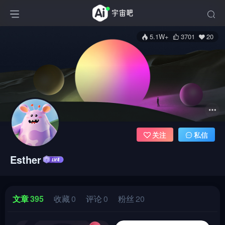
5.1W+
3701
20
关注
私信
Esther
文章
395
收藏
0
评论
0
粉丝
20