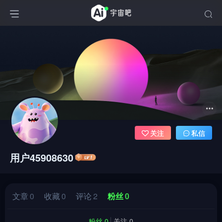
关注
私信
用户45908630
文章
0
收藏
0
评论
2
粉丝
0
粉丝 0
关注 0