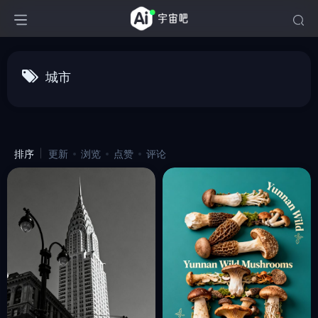
城市
排序
更新
浏览
点赞
评论