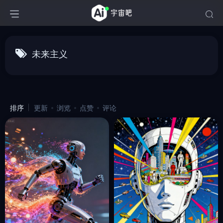
未来主义
排序
更新
浏览
点赞
评论