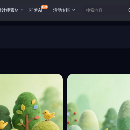
Hot
设计师素材
即梦Ai
活动专区