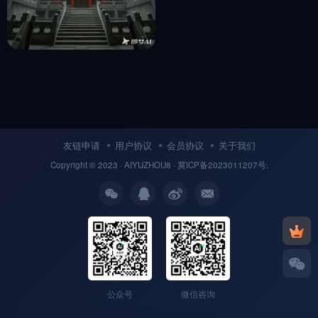
古代古风宫殿游戏场景-即梦ai
关键词描述咒语
收藏
1年前
7
友链申请
用户协议
会员协议
关于我们
Copyright © 2023 ·
AIYUZHOU8
· 冀
ICP备
2023011207号.
公众号
微信咨询