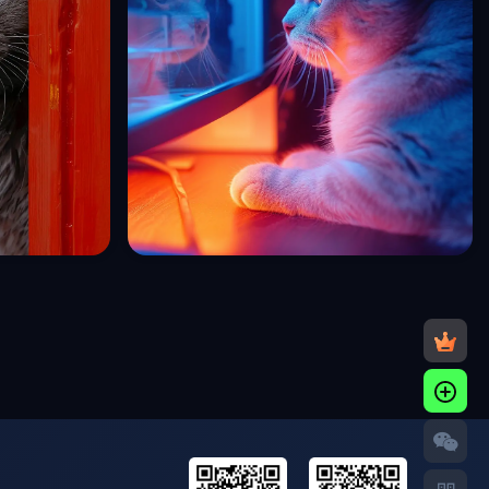
艺术摄影写真海
创意英短猫咪鱼缸前注视小鱼艺术抓拍摄影海报
midjourney关键词咒语
收藏
收藏
1
2年前
48
5
0
114
7