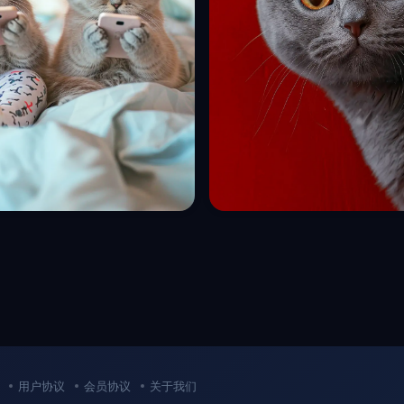
猫咪穿睡衣拿手机拟人化摄影海报
创意可爱英短猫咪表情红色背景
y关键词咒语
报midjourney关键词咒语
收藏
2
2年前
0
113
8
0
1
用户协议
会员协议
关于我们