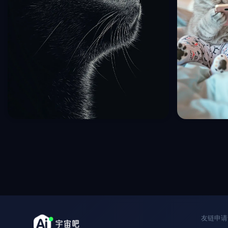
极简主义逼真黑色猫咪英短仰望侧面特写摄影海
两只可爱英短
报midjourney关键词咒语
midjourne
收藏
1
2年前
2年前
5
151
9
友链申请