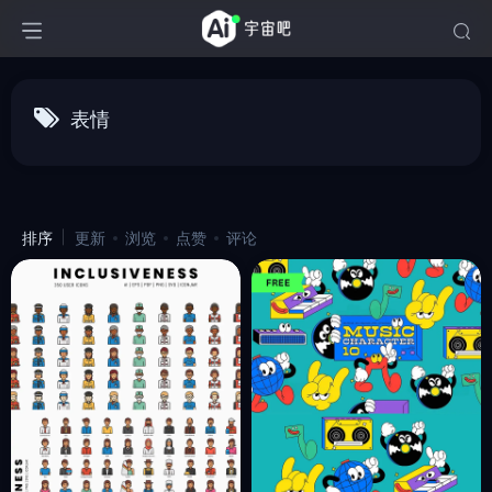
表情
排序
更新
浏览
点赞
评论