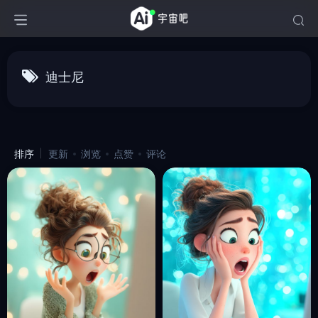
迪士尼
排序
更新
浏览
点赞
评论