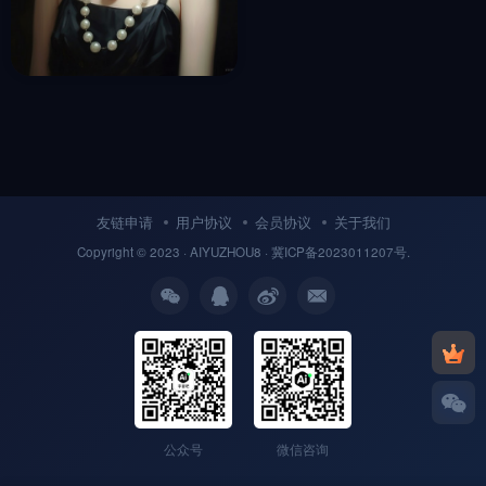
现实主义女孩摄影Midjourney
咒语
收藏
3年前
9
友链申请
用户协议
会员协议
关于我们
Copyright © 2023 ·
AIYUZHOU8
· 冀
ICP备
2023011207号.
公众号
微信咨询