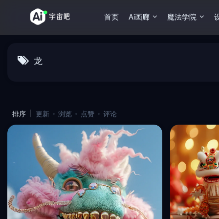
首页
Ai画廊
魔法学院
龙
排序
更新
浏览
点赞
评论