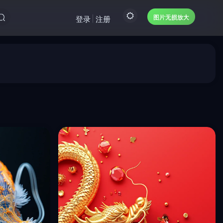
图片无损放大
登录
注册