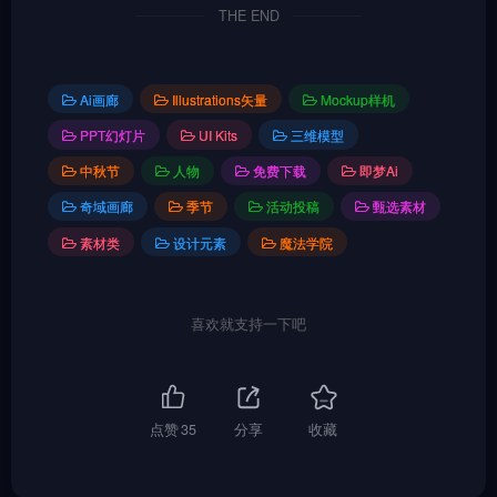
THE END
Ai画廊
Illustrations矢量
Mockup样机
PPT幻灯片
UI Kits
三维模型
中秋节
人物
免费下载
即梦Ai
奇域画廊
季节
活动投稿
甄选素材
素材类
设计元素
魔法学院
喜欢就支持一下吧
点赞
35
分享
收藏