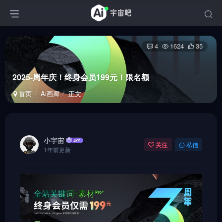
4
1624
35
2025-周年庆！终身会员199元！限名额
首页
Ai画廊
正文
小宇宙
关注
私信
1年前更新