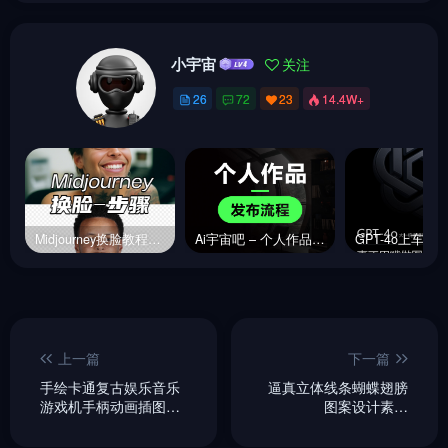
小宇宙
关注
26
72
23
14.4W+
Midjourney换脸教程，内含指令链接
Ai宇宙吧 – 个人作品发布流程&规范【必读】
上一篇
下一篇
手绘卡通复古娱乐音乐
逼真立体线条蝴蝶翅膀
游戏机手柄动画插图ai
图案设计素材
矢量设计素材模版
midjourney关键词咒语
lllustration