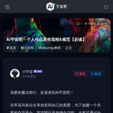
1
5949
8
Ai宇宙吧 – 个人作品发布流程&规范【必读】
首页
魔法学院
Midjourney教程
正文
小宇宙
关注
私信
3年前更新
亲爱的魔法师们，欢迎来到Ai宇宙吧！
非常高兴各位分享创意和自己的美图，为了创建一个共
赢的交流平台，宇宙吧已开放佣金功能，大家可通过分