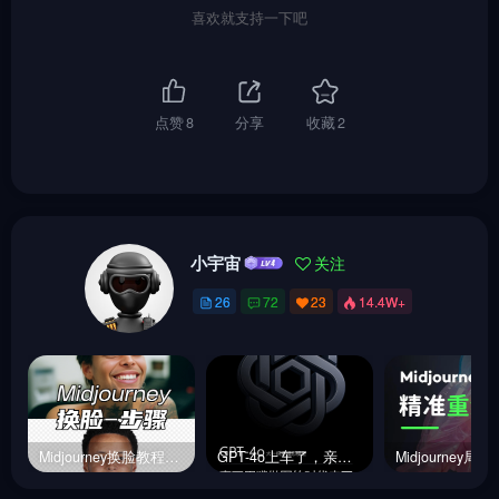
喜欢就支持一下吧
点赞
8
分享
收藏
2
小宇宙
关注
26
72
23
14.4W+
Midjourney换脸教程，内含指令链接
GPT-4o上车了，亲测效果确实非常炸