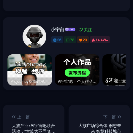
小宇宙
关注
26
72
23
14.4W+
Midjourney换脸教程，内含指令链接
Ai宇宙吧 – 个人作品发布流程&规范【必读】
上一篇
下一篇
大族产业xAi宇宙吧联合
大族广场综合体 创想未
活动，“大族大不同”ai作
来 智慧科技城市