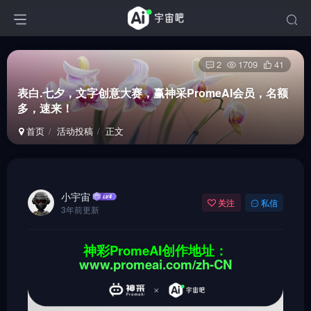
2
1709
41
表白.七夕，文字创意大赛，赢神采PromeAI会员，名额
多，速来！
首页
活动投稿
正文
小宇宙
关注
私信
3年前更新
神彩PromeAI创作地址：
www.promeai.com/zh-CN