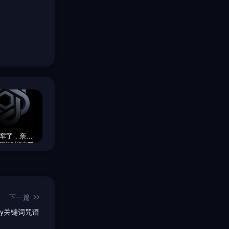
GPT-4o上车了，亲测效果确实非常炸
Midjourney局部精准控制，[重绘功能]介绍
MJ重大更新，智能扩图+局部修改+深度重绘
下一篇
ey关键词咒语