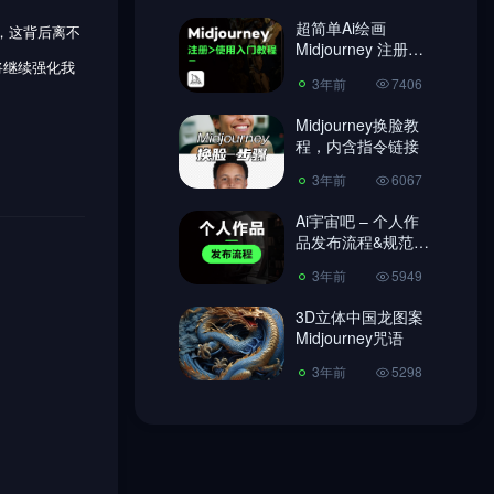
超简单Ai绘画
，这背后离不
3年前
6067
Midjourney 注册教
将继续强化我
程、使用教程!
Ai宇宙吧 – 个人作
3年前
7406
品发布流程&规范
【必读】
Midjourney换脸教
3年前
5949
程，内含指令链接
3D立体中国龙图案
3年前
6067
Midjourney咒语
Ai宇宙吧 – 个人作
3年前
5298
品发布流程&规范
【必读】
3年前
5949
3D立体中国龙图案
Midjourney咒语
3年前
5298