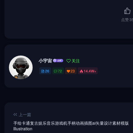
点赞
3
小宇宙
关注
26
72
23
14.4W+
上一篇
手绘卡通复古娱乐音乐游戏机手柄动画插图ai矢量设计素材模版
lllustration