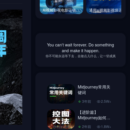
Ai视频影视电影运镜词库镜头表达提示词
通用ai视频影视级运镜镜头关键词描述合集
Ai视频影视电影运镜词库镜头表达提示词
通用ai视频影视级运镜镜头关键词描述合集
You can't wait forever. Do something
Midjourney常用关
and make it happen.
键词
你不可能永远等下去，去做点儿什么，让一切成真
3年前
2.5W+
【进阶篇】
Midjourney如何控
图，做到收放自
Midjourney常用关
2年前
1.8W+
如！
键词
超简单Ai绘画
3年前
2.5W+
Midjourney 注册教
程、使用教程!
【进阶篇】
3年前
7406
Midjourney如何控
图，做到收放自
Midjourney换脸教
2年前
1.8W+
如！
程，内含指令链接