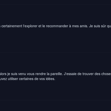
is certainement l'explorer et le recommander à mes amis. Je suis sûr qu'i
 alors je suis venu vous rendre la pareille. J'essaie de trouver des chose
ez utiliser certaines de vos idées.