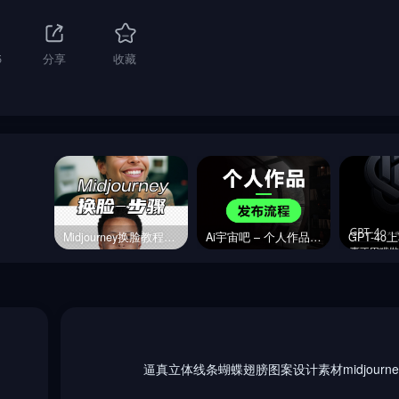
5
分享
收藏
Midjourney换脸教程，内含指令链接
Ai宇宙吧 – 个人作品发布流程&规范【必读】
逼真立体线条蝴蝶翅膀图案设计素材midjourn