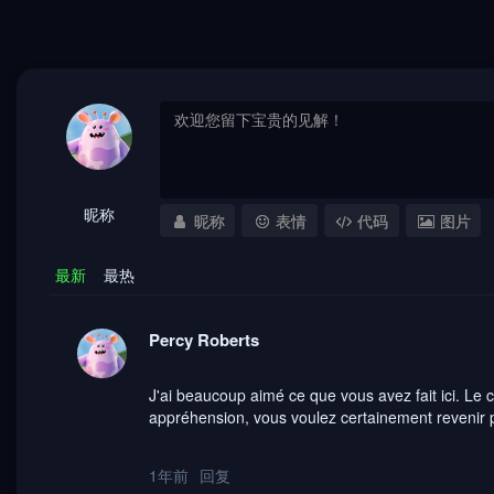
昵称
昵称
表情
代码
图片
最新
最热
Percy Roberts
J'ai beaucoup aimé ce que vous avez fait ici. Le c
appréhension, vous voulez certainement revenir p
1年前
回复