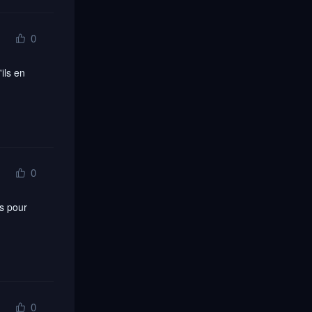
0
ls en 
0
s pour 
0