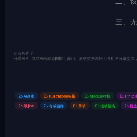
二、
三、
©
版权声明
开通VIP，本站Ai画廊原图即可商用。素材类资源均为各用户分享交
Ai画廊
Illustrations矢量
Mockup样机
PPT
即梦Ai
奇域画廊
季节
活动投稿
甄选