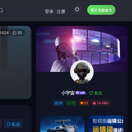
图片无损放大
登录
注册
1624
35
小宇宙
关注
小宇宙
关注
26
72
23
14.4W+
26
72
23
14.4W+
私信