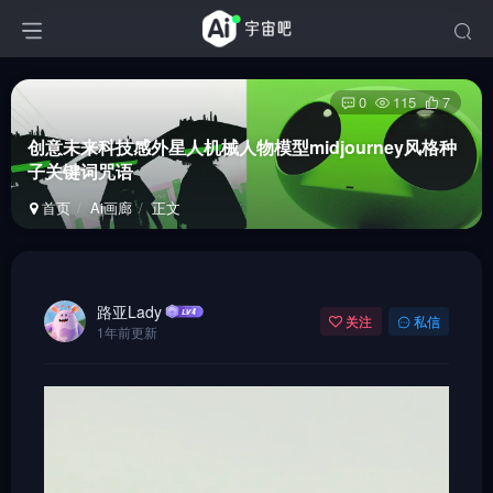
0
115
7
创意未来科技感外星人机械人物模型midjourney风格种
子关键词咒语
首页
Ai画廊
正文
路亚Lady
关注
私信
1年前更新