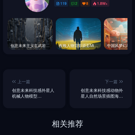
119
2
8
1.8W+
创意未来主义玄武岩漩涡岩石堆砌艺术立体空间海报背景midjourney关键词咒语
夜晚人物背影摄影Midjourney咒语
上一篇
下一篇
创意未来科技感外星人
创意未来科技感动物外
机械人物模型
星人自然场景插图海报
midjourney风格种子关
midjourney风格种子关
键词咒语
键词咒语
相关推荐