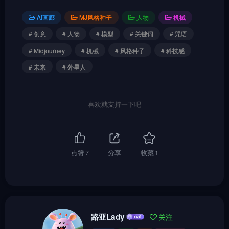
Ai画廊
MJ风格种子
人物
机械
# 创意
# 人物
# 模型
# 关键词
# 咒语
# Midjourney
# 机械
# 风格种子
# 科技感
# 未来
# 外星人
喜欢就支持一下吧
点赞
7
分享
收藏
1
路亚Lady
关注