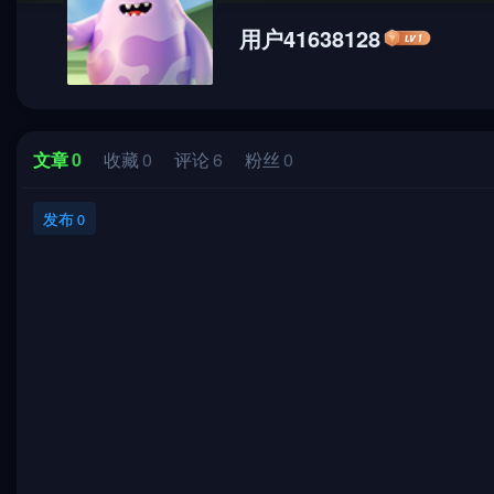
用户41638128
文章
0
收藏
0
评论
6
粉丝
0
发布
0