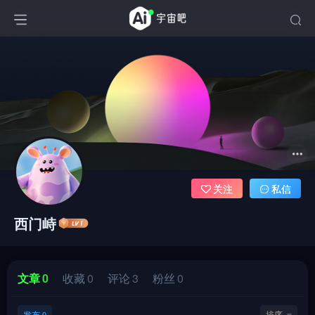
关注
私信
西门峙
文章
0
收藏
0
评论
3
粉丝
0
发布
排序
0