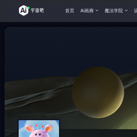
首页
Ai画廊
魔法学院