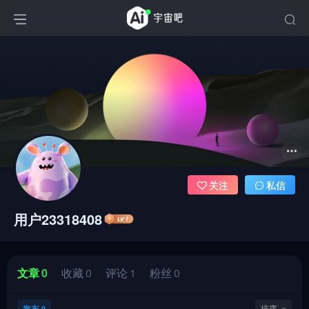
关注
私信
用户23318408
文章
0
收藏
0
评论
1
粉丝
0
发布
排序
0