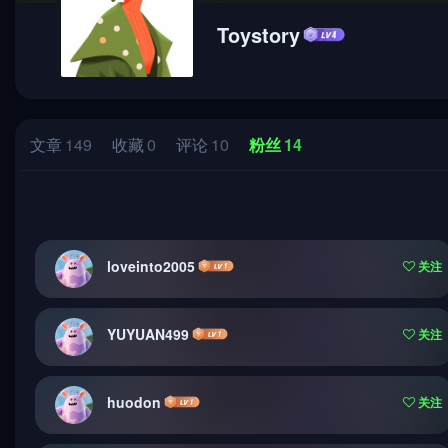
Toystory
文章
149
收藏
0
评论
10
粉丝
14
loveinto2005
关注
YUYUAN499
关注
huodon
关注