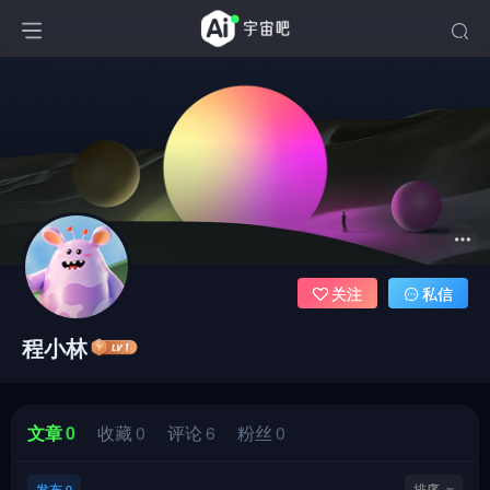
关注
私信
程小林
文章
0
收藏
0
评论
6
粉丝
0
发布
排序
0