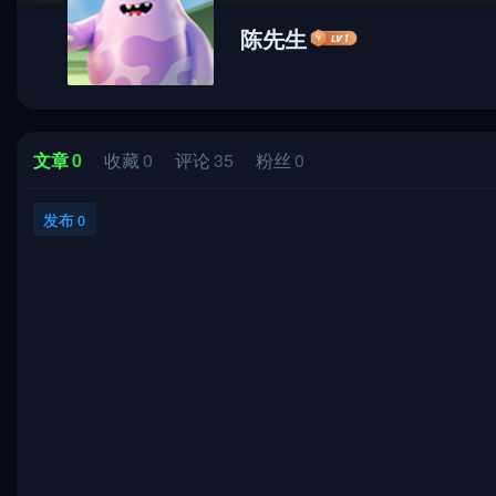
陈先生
文章
0
收藏
0
评论
35
粉丝
0
发布
0