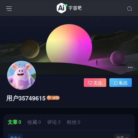
关注
私信
用户35749615
文章
0
收藏
0
评论
3
粉丝
0
发布
排序
0