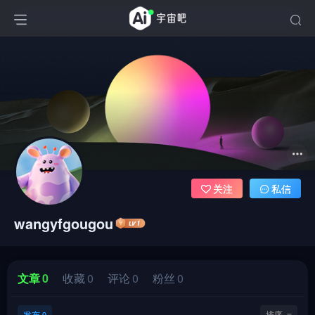
关注
私信
wangyfgougou
文章
0
收藏
0
评论
0
粉丝
0
发布
排序
0