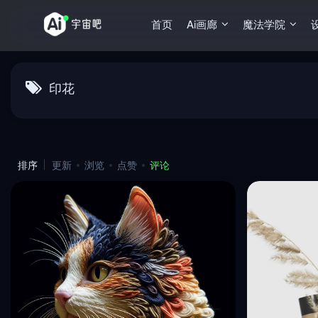
首页
Ai画廊
魔法学院
印花
排序
更新
浏览
点赞
评论