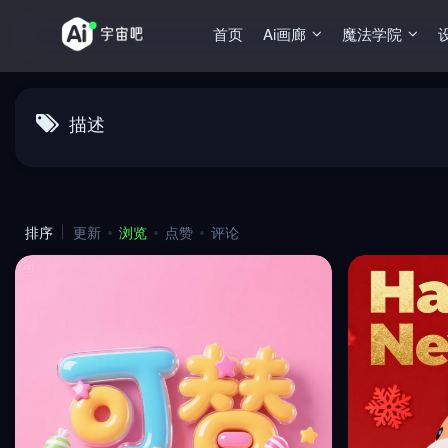
首页
Ai画廊
魔法学院
描述
排序
更新
浏览
点赞
评论