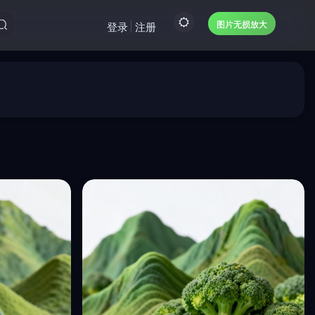
图片无损放大
登录
注册