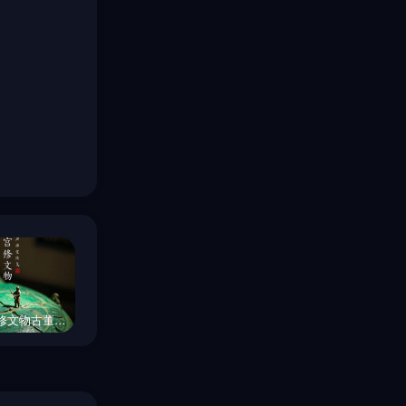
我在故宫修文物古董海报微距摄影海报 -即梦ai关键词描述咒语
创意春天雨水节气巨型竹笋场景微距镜头摄影海报-即梦ai关键词描述咒语
3D立体双11母婴用品保健品电商活动宣传海报设计素材-即梦ai关键词描述咒语