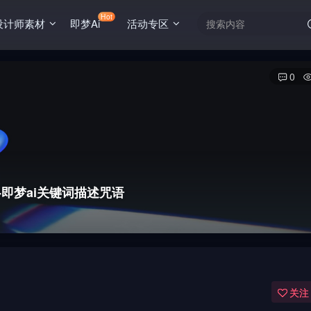
Hot
设计师素材
即梦Ai
活动专区
0
即梦ai关键词描述咒语
关注