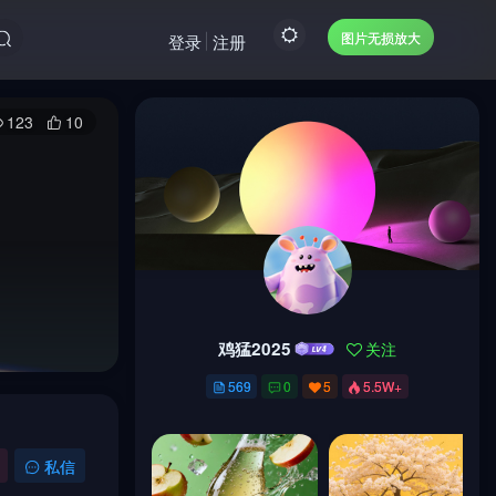
图片无损放大
登录
注册
123
10
鸡猛2025
关注
鸡猛2025
关注
569
0
5
5.5W+
569
0
5
5.5W+
私信