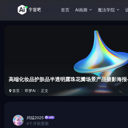
首页
Ai画廊
魔法学院
高端化妆品护肤品半透明露珠花瓣场景产品摄影海报-
首页
即梦Ai
正文
鸡猛2025
4个月前更新