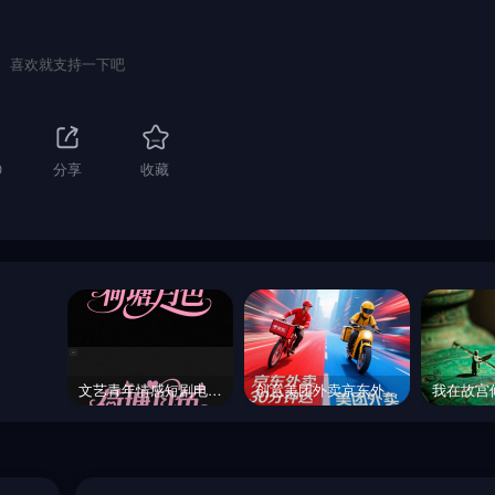
喜欢就支持一下吧
0
分享
收藏
文艺青年情感短剧电影短视频手写艺术体海报字体设计素材-即梦ai关键词描述咒语
创意美团外卖京东外卖骑手红蓝对抗外卖大战速度竞技海报-即梦ai关键词描述咒语