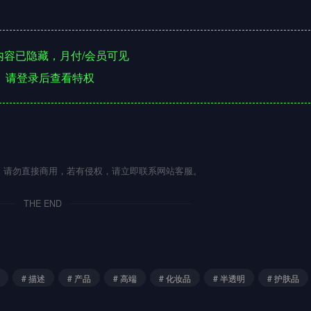
容已隐藏，月付/会员可见
请登录后查看特权
流，请勿直接商用，若有侵权，请立即联系网站客服。
THE END
# 描述
# 产品
# 高端
# 化妆品
# 半透明
# 护肤品