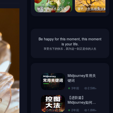
苹果气泡酒水花飞溅产品广告摄影海报-即梦ai关键词描述咒语
黄色治愈系唯美大树繁花屋檐可爱猫咪插画海报-即梦ai关键词描述咒语
苹果气泡酒水花飞溅产品广告摄影海报-即梦ai关键词描述咒语
黄色治愈系唯美大树繁花屋檐可爱猫咪插画海报-即梦ai关键词描述咒语
Be happy for this moment, this moment
Midjourney常用关
is your life.
键词
享受当下的快乐，因为这一刻正是你的人生
3年前
2.5W+
【进阶篇】
Midjourney如何控
图，做到收放自
Midjourney常用关
2年前
1.8W+
如！
键词
超简单Ai绘画
3年前
2.5W+
Midjourney 注册教
程、使用教程!
【进阶篇】
3年前
7406
Midjourney如何控
图，做到收放自
Midjourney换脸教
2年前
1.8W+
如！
程，内含指令链接