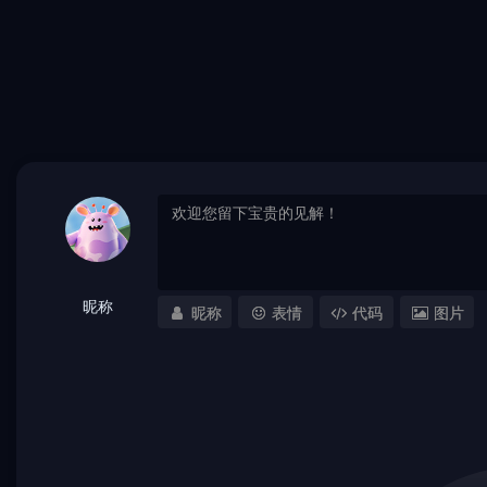
昵称
昵称
表情
代码
图片