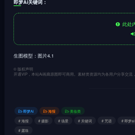
即梦Ai关键词：
此处内
生图模型：图片4.1
©
版权声明
开通VIP，本站Ai画廊原图即可商用。素材类资源均为各用户分享交
即梦Ai
海报
美妆类
# 海报
# 摄影
# 场景
# 关键词
# 咒语
# 即梦ai
# 露珠