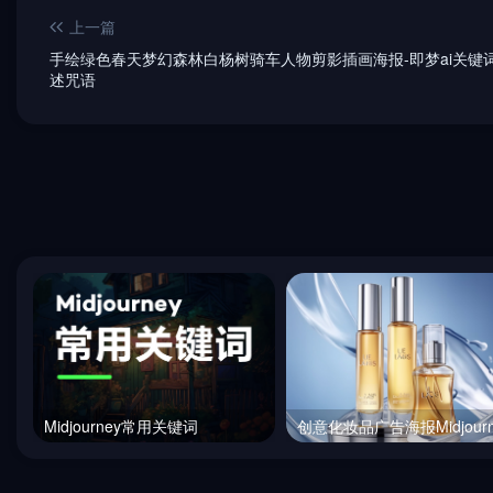
上一篇
手绘绿色春天梦幻森林白杨树骑车人物剪影插画海报-即梦ai关键
述咒语
Midjourney常用关键词