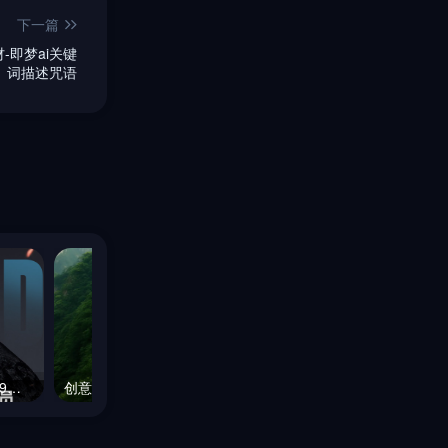
下一篇
即梦ai关键
词描述咒语
2025-周年庆！终身会员199元！限名额
创意超现实主义中国长城塑料保鲜膜充气包裹俯视图艺术摄影海报Midjourney关键词咒语