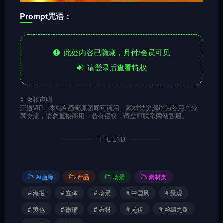
Prompt咒语：
此处内容已隐藏，月付/会员可见
请登录后查看特权
©
版权声明
开通VIP，本站Ai画廊原图即可商用。素材类资源均为各用户分
享交流，请勿直接商用，若有侵权，请立即联系网站客服。
THE END
Ai画廊
产品
场景
素材类
# 海报
# 立体
# 场景
# 中国风
# 景观
# 黄色
# 微缩
# 布料
# 起伏
# 丝绸之路