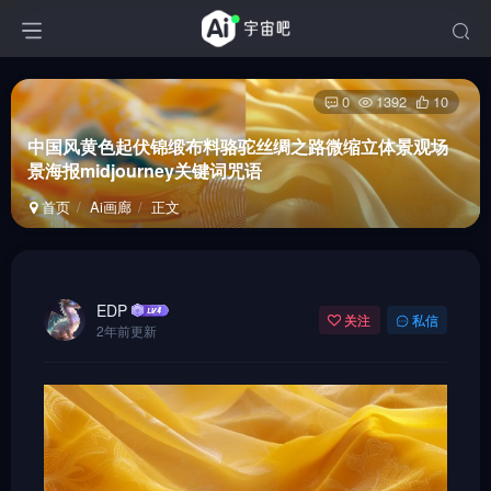
0
1392
10
中国风黄色起伏锦缎布料骆驼丝绸之路微缩立体景观场
景海报midjourney关键词咒语
首页
Ai画廊
正文
EDP
关注
私信
2年前更新