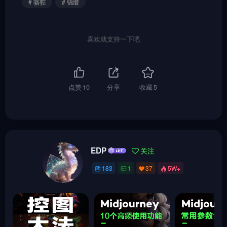
# 骆驼
# 锦缎
喜欢就支持一下吧
点赞
10
分享
收藏
5
EDP
关注
183
1
37
5W+