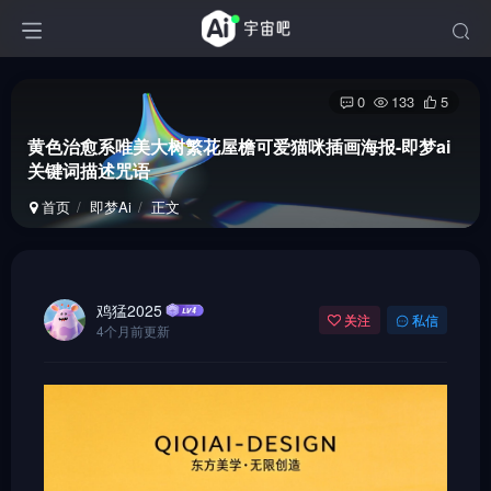
0
133
5
黄色治愈系唯美大树繁花屋檐可爱猫咪插画海报-即梦ai
关键词描述咒语
首页
即梦Ai
正文
鸡猛2025
关注
私信
4个月前更新