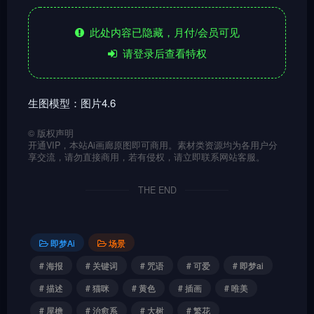
此处内容已隐藏，月付/会员可见
请登录后查看特权
生图模型：图片4.6
©
版权声明
开通VIP，本站Ai画廊原图即可商用。素材类资源均为各用户分
享交流，请勿直接商用，若有侵权，请立即联系网站客服。
THE END
即梦Ai
场景
# 海报
# 关键词
# 咒语
# 可爱
# 即梦ai
# 描述
# 猫咪
# 黄色
# 插画
# 唯美
# 屋檐
# 治愈系
# 大树
# 繁花