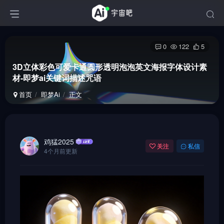
0
122
5
3D立体彩色可爱卡通圆形透明泡泡英文海报字体设计素
材-即梦ai关键词描述咒语
首页
即梦Ai
正文
鸡猛2025
关注
私信
4个月前更新