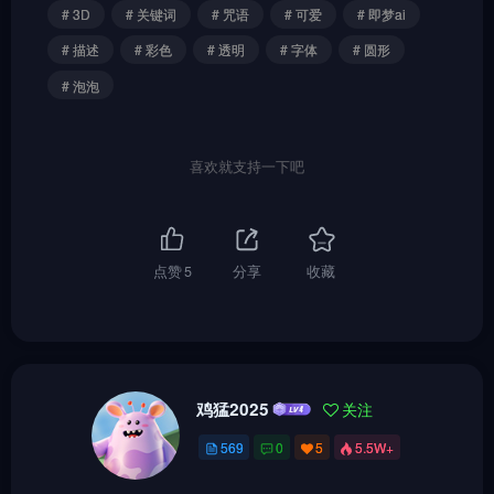
# 3D
# 关键词
# 咒语
# 可爱
# 即梦ai
# 描述
# 彩色
# 透明
# 字体
# 圆形
# 泡泡
喜欢就支持一下吧
点赞
5
分享
收藏
鸡猛2025
关注
569
0
5
5.5W+