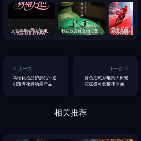
文艺青年情感短剧电影短视频手写艺术体海报字体设计素材-即梦ai关键词描述咒语
我在故宫修文物古董海报微距摄影海报 -即梦ai关键词描述咒语
上一篇
下一篇
高端化妆品护肤品半透
黄色治愈系唯美大树繁
明露珠花瓣场景产品摄
花屋檐可爱猫咪插画海
影海报-即梦ai关键词描
报-即梦ai关键词描述咒
述咒语
语
相关推荐