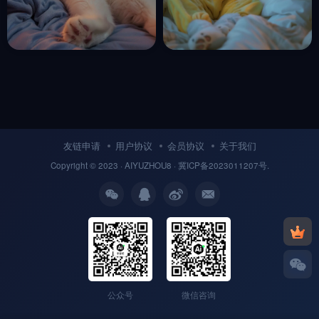
创意可爱猫咪躺在床上看手机
创意可爱猫咪躺在床上看手机
拟人化场景摄影海报
拟人化场景摄影海报
midjourney关键词咒语
midjourney关键词咒语
收藏
4
收藏
2年前
2年前
6
9
友链申请
用户协议
会员协议
关于我们
Copyright © 2023 ·
AIYUZHOU8
· 冀
ICP备
2023011207号.
公众号
微信咨询