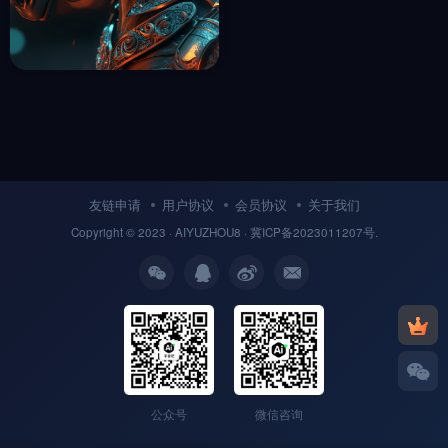
黑马盔甲骑士Midjourney咒语
收藏
3年前
12
友链申请
用户协议
会员协议
关于我们
Copyright © 2023 ·
AIYUZHOU8
· 冀
ICP备
2023011207号.
公众号
微信咨询