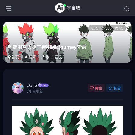
5
385
13
潮流朋克人物三视图Midjourney咒语
首页
Ai画廊
人物
正文
Ouno
关注
私信
3年前更新