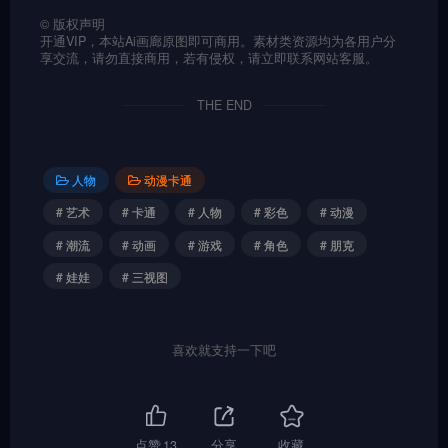
©
版权声明
开通VIP，本站Ai画廊原图即可商用。素材类资源均为各用户分
享交流，请勿直接商用，若有侵权，请立即联系网站客服。
THE END
人物
动漫卡通
# 艺术
# 卡通
# 人物
# 彩色
# 动漫
# 潮流
# 动画
# 游戏
# 角色
# 朋克
# 娃娃
# 三视图
喜欢就支持一下吧
点赞
13
分享
收藏