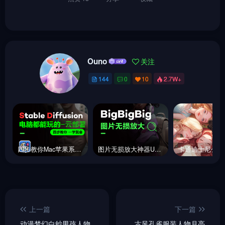
Ouno
关注
144
0
10
2.7W+
四步教你Mac苹果系统云部署stable diffusion，电脑都能玩的SD
图片无损放大神器Upscayl
上一篇
下一篇
动漫梦幻白纱男孩人物
古风孔雀服装人物月亮