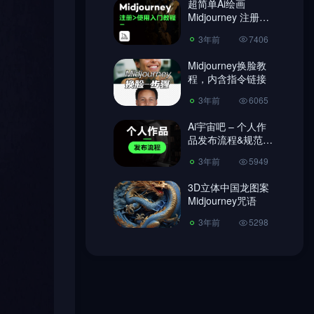
超简单Ai绘画
Midjourney 注册教
3年前
6065
程、使用教程!
3年前
7406
Ai宇宙吧 – 个人作
品发布流程&规范
Midjourney换脸教
【必读】
程，内含指令链接
3年前
5949
3年前
6065
3D立体中国龙图案
Midjourney咒语
Ai宇宙吧 – 个人作
品发布流程&规范
3年前
5298
【必读】
3年前
5949
3D立体中国龙图案
Midjourney咒语
3年前
5298