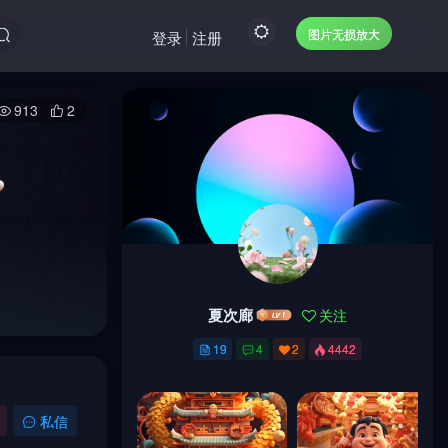
图片无损放大
登录
注册
913
2
夏次廊
关注
夏次廊
关注
19
4
2
4442
19
4
2
4442
私信