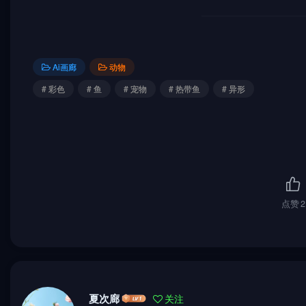
Ai画廊
动物
# 彩色
# 鱼
# 宠物
# 热带鱼
# 异形
点赞
2
夏次廊
关注