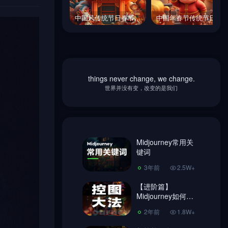
中国风传统节日春节元旦元宵中秋海报背景Midjourney关键词提示词咒语
中国年春节传统节日卡通喜庆C4D海报场景Midjourney关键词提示词咒语
中国风传统节日春节元旦元宵中秋海报背景Midjourney关键词提示词咒语
中国年春节传统节日卡通喜庆C4D海报场景Midjourney关键词提示词咒语
things never change, we change.
Midjourney常用关
世界并没有变，改变的是我们
键词
3年前
2.5W+
【进阶篇】
Midjourney如何控
Midjourney常用关
图，做到收放自
键词
2年前
1.8W+
如！
3年前
2.5W+
超简单Ai绘画
Midjourney 注册教
【进阶篇】
程、使用教程!
Midjourney如何控
3年前
7406
图，做到收放自
2年前
1.8W+
如！
Midjourney换脸教
程，内含指令链接