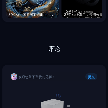
3D立体中国龙图案Midjourney咒语
GPT-4o上车了，
评论
欢迎您留下宝贵的见解！
提交