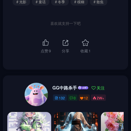
# 光影
# 童话
# 冬季
# 模糊
# 散焦
喜欢就支持一下吧
点赞
9
分享
收藏
1
GG中路杀手
关注
132
0
12
2W+