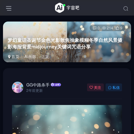
0
214
9
梦幻童话圣诞节金色光影散焦抽象模糊冬季自然风景摄
影海报背景midjourney关键词咒语分享
首页
Ai画廊
正文
GG中路杀手
关注
私信
2年前更新