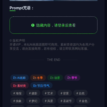
Prompt咒语：
隐藏内容，请登录后查看
©
版权声明
开通VIP，本站Ai画廊原图即可商用。素材类资源均为各用户分
享交流，请勿直接商用，若有侵权，请立即联系网站客服。
THE END
Ai画廊
冬季
场景
季节
素材类
节日/节气
# 海报
# 摄影
# 艺术
# 背景
# 自然
# 抽象
# 梦幻
# 风景
# 圣诞节
# 金色