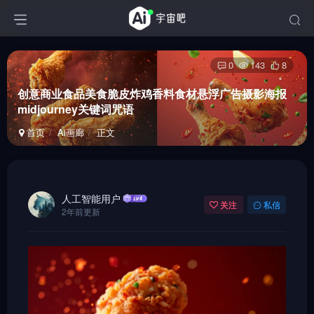
0
143
8
创意商业食品美食脆皮炸鸡香料食材悬浮广告摄影海报
midjourney关键词咒语
首页
Ai画廊
正文
人工智能用户
关注
私信
2年前更新