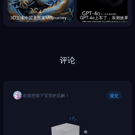
3D立体中国龙图案Midjourney咒语
GPT-4o上车了，
评论
欢迎您留下宝贵的见解！
提交