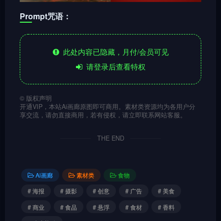
Prompt咒语：
此处内容已隐藏，月付/会员可见
请登录后查看特权
©
版权声明
开通VIP，本站Ai画廊原图即可商用。素材类资源均为各用户分
享交流，请勿直接商用，若有侵权，请立即联系网站客服。
THE END
Ai画廊
素材类
食物
# 海报
# 摄影
# 创意
# 广告
# 美食
# 商业
# 食品
# 悬浮
# 食材
# 香料