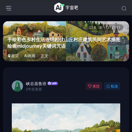
0
113
11
手绘彩色乡村生活连绵起伏山丘村庄建筑民间艺术插图
绘画midjourney关键词咒语
首页
Ai画廊
正文
峡谷蒸鲁班
关注
私信
2年前更新