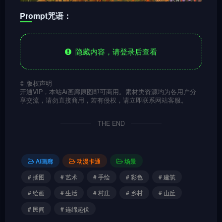
Prompt咒语：
隐藏内容，请登录后查看
©
版权声明
开通VIP，本站Ai画廊原图即可商用。素材类资源均为各用户分
享交流，请勿直接商用，若有侵权，请立即联系网站客服。
THE END
Ai画廊
动漫卡通
场景
# 插图
# 艺术
# 手绘
# 彩色
# 建筑
# 绘画
# 生活
# 村庄
# 乡村
# 山丘
# 民间
# 连绵起伏