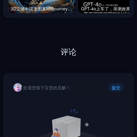
3D立体中国龙图案Midjourney咒语
GPT-4o上车了，
评论
欢迎您留下宝贵的见解！
提交