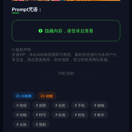
Prompt咒语：
隐藏内容，请登录后查看
©
版权声明
开通VIP，本站Ai画廊原图即可商用。素材类资源均为各用户分
享交流，请勿直接商用，若有侵权，请立即联系网站客服。
THE END
Ai画廊
动物
# 海报
# 插图
# 创意
# 手绘
# 植物
# 动物
# 特写
# 绘画
# 粉色
# 树木
# 丛林
# 黑豹