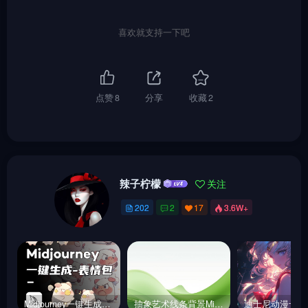
喜欢就支持一下吧
点赞
8
分享
收藏
2
辣子柠檬
关注
202
2
17
3.6W+
Midjourney一键生成表情包！
抽象艺术线条背景Midjourney咒语