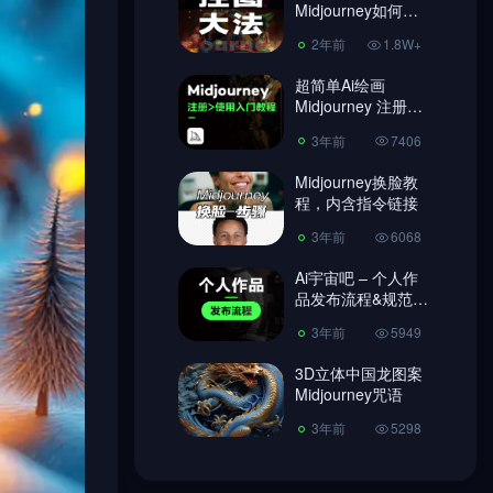
Midjourney如何控
图，做到收放自
3年前
6068
2年前
1.8W+
如！
Ai宇宙吧 – 个人作
超简单Ai绘画
品发布流程&规范
Midjourney 注册教
【必读】
程、使用教程!
3年前
5949
3年前
7406
3D立体中国龙图案
Midjourney换脸教
Midjourney咒语
程，内含指令链接
3年前
5298
3年前
6068
Ai宇宙吧 – 个人作
品发布流程&规范
【必读】
3年前
5949
3D立体中国龙图案
Midjourney咒语
3年前
5298