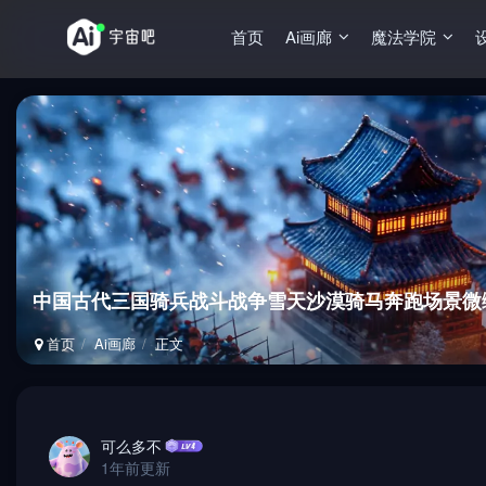
首页
Ai画廊
魔法学院
中国古代三国骑兵战斗战争雪天沙漠骑马奔跑场景微缩景
首页
Ai画廊
正文
可么多不
1年前更新