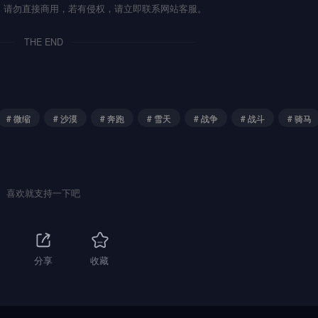
流，请勿直接商用，若有侵权，请立即联系网站客服。
THE END
# 微缩
# 沙漠
# 奔跑
# 雪天
# 战争
# 战斗
# 骑马
喜欢就支持一下吧
分享
收藏