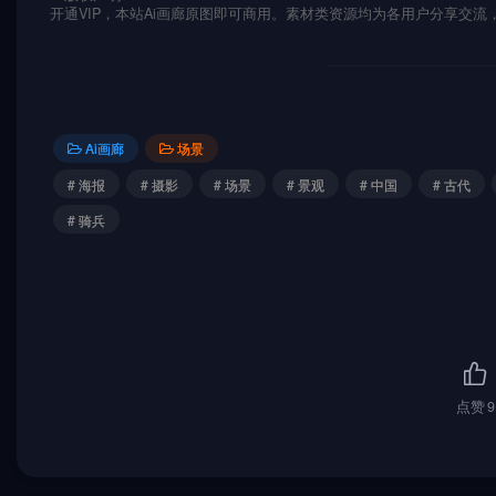
开通VIP，本站Ai画廊原图即可商用。素材类资源均为各用户分享交
Ai画廊
场景
# 海报
# 摄影
# 场景
# 景观
# 中国
# 古代
# 骑兵
点赞
9