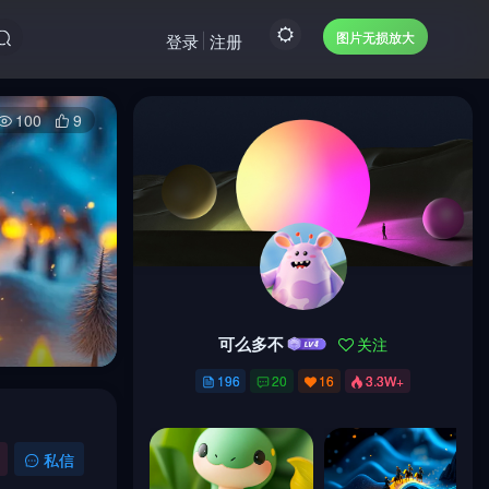
图片无损放大
登录
注册
100
9
可么多不
关注
可么多不
关注
196
20
16
3.3W+
196
20
16
3.3W+
私信