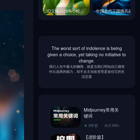
3D立体2025年小蛇可爱卡通形象冰箱贴立体模型摄影插图海报midjourney关键词咒语
中国古代三国骑兵战斗战争雪天沙漠骑马奔跑场景微缩景观摄影海报midjourney关键词咒语
3D立体2025年小蛇可爱卡通形象冰箱贴立体模型摄影插图海报midjourney关键词咒语
中国古代三国骑兵战斗战争雪天沙漠骑马奔跑场景微缩景观摄影海报midjourney关键词咒语
The worst sort of indolence is being
Midjourney常用关
given a choice, yet taking no initiative to
键词
change.
我们人生中最大的懒惰，就是当我们明知自己拥有
3年前
2.5W+
作出选择的能力，却不去主动改变而是放任它的生
活态度
【进阶篇】
Midjourney如何控
图，做到收放自
2年前
1.8W+
如！
超简单Ai绘画
Midjourney常用关
Midjourney 注册教
键词
程、使用教程!
3年前
7406
3年前
2.5W+
Midjourney换脸教
【进阶篇】
程，内含指令链接