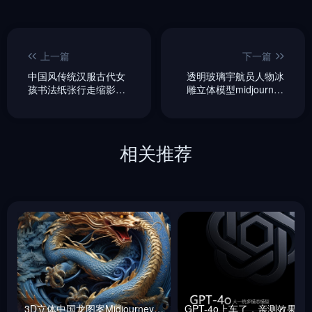
上一篇
下一篇
中国风传统汉服古代女
透明玻璃宇航员人物冰
孩书法纸张行走缩影微
雕立体模型midjourney
距镜头特写摄影海报
关键词咒语
midjourney关键词咒语
相关推荐
3D立体中国龙图案Midjourney咒语
GPT-4o上车了，