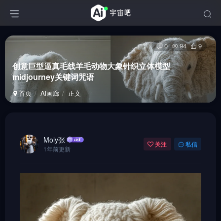
0
94
9
创意巨型逼真毛线羊毛动物大象针织立体模型
midjourney关键词咒语
首页
Ai画廊
正文
Moly张
关注
私信
1年前更新