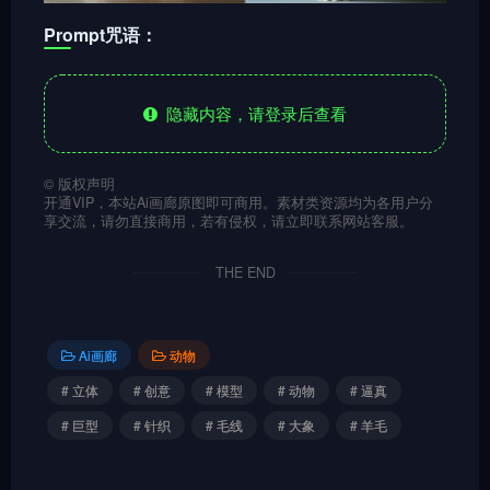
Prompt咒语：
隐藏内容，请登录后查看
©
版权声明
开通VIP，本站Ai画廊原图即可商用。素材类资源均为各用户分
享交流，请勿直接商用，若有侵权，请立即联系网站客服。
THE END
Ai画廊
动物
# 立体
# 创意
# 模型
# 动物
# 逼真
# 巨型
# 针织
# 毛线
# 大象
# 羊毛