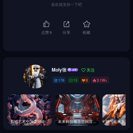
喜欢就支持一下吧
点赞
9
分享
收藏
Moly张
关注
176
15
8
3.1W+
剪纸艺术中国龙Midjourney关键词
未来科技概念空间背景Midjourney咒语