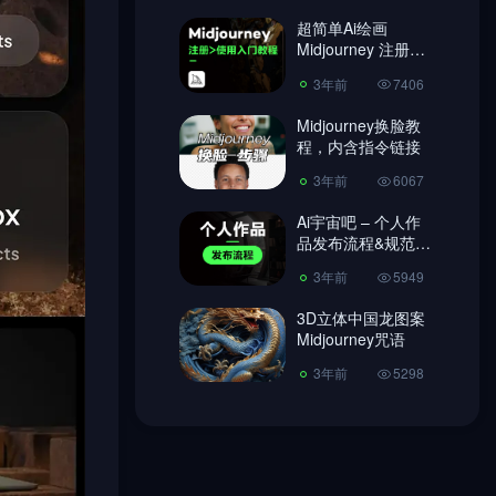
超简单Ai绘画
3年前
6067
Midjourney 注册教
程、使用教程!
Ai宇宙吧 – 个人作
3年前
7406
品发布流程&规范
【必读】
Midjourney换脸教
3年前
5949
程，内含指令链接
3D立体中国龙图案
3年前
6067
Midjourney咒语
Ai宇宙吧 – 个人作
3年前
5298
品发布流程&规范
【必读】
3年前
5949
3D立体中国龙图案
Midjourney咒语
3年前
5298