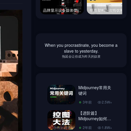
品牌显示设备媒体促销文具模型VI展示样机贴图psd设计素材模版Mockup
纸质塑料一次性饮料杯咖啡杯包装样机贴图psd设计素材模版
品牌显示设备媒体促销文具模型VI展示样机贴图psd设计素材模版Mockup
纸质塑料一次性饮料杯咖啡杯包装样机贴图psd设计素材模版
When you procrastinate, you become a
Midjourney常用关
slave to yesterday.
键词
拖延会让你成为昨天的奴隶
3年前
2.5W+
【进阶篇】
Midjourney如何控
图，做到收放自
Midjourney常用关
2年前
1.8W+
如！
键词
超简单Ai绘画
3年前
2.5W+
Midjourney 注册教
程、使用教程!
【进阶篇】
3年前
7406
Midjourney如何控
图，做到收放自
Midjourney换脸教
2年前
1.8W+
如！
程，内含指令链接