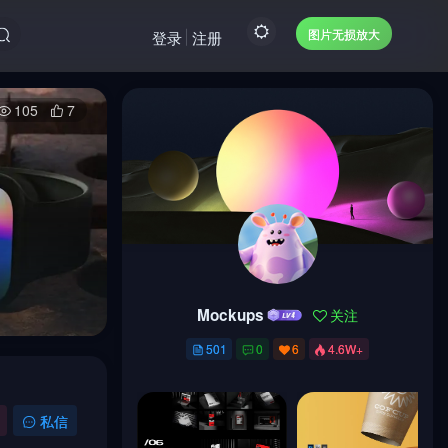
图片无损放大
登录
注册
105
7
Mockups
关注
Mockups
关注
501
0
6
4.6W+
501
0
6
4.6W+
私信