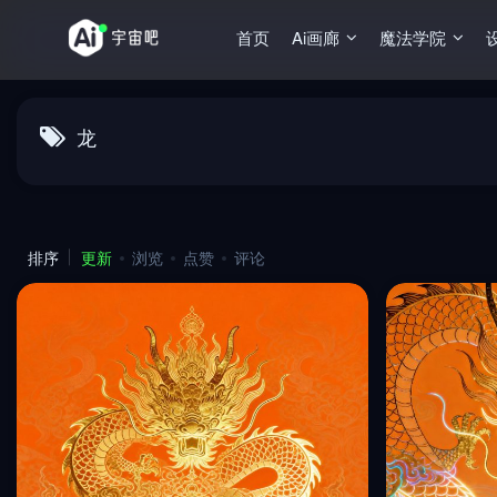
首页
Ai画廊
魔法学院
龙
排序
更新
浏览
点赞
评论