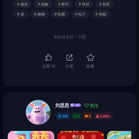
# 描述
# 抽象
# 数字
# 科技
# 形状
# 龙
# 模糊
# 轮廓
# 粒子
# 弥散
喜欢就支持一下吧
点赞
10
分享
收藏
刘思思
关注
380
0
5
3.8W+