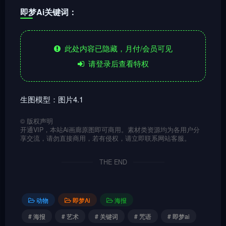
即梦Ai关键词：
此处内容已隐藏，月付/会员可见
请登录后查看特权
生图模型：图片4.1
©
版权声明
开通VIP，本站Ai画廊原图即可商用。素材类资源均为各用户分
享交流，请勿直接商用，若有侵权，请立即联系网站客服。
THE END
动物
即梦Ai
海报
# 海报
# 艺术
# 关键词
# 咒语
# 即梦ai