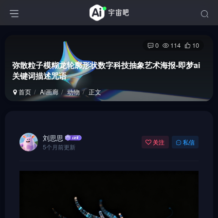
0
114
10
弥散粒子模糊龙轮廓形状数字科技抽象艺术海报-即梦ai
关键词描述咒语
首页
Ai画廊
动物
正文
刘思思
关注
私信
5个月前更新