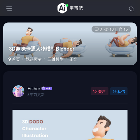
0
104
15
3D趣味卡通人物模型Blender
首页
甄选素材
三维模型
正文
Esther
关注
私信
3年前更新