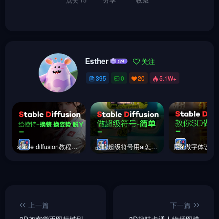
Esther
关注
395
0
20
5.1W+
stable diffusion教程｜换衣｜换模特｜换动作｜换装｜手把手教学
品牌超级符号用ai怎么做？stable diffusion简易教学来了
上一篇
下一篇
3D加密货币图标模型
3D趣味卡通人物插图模