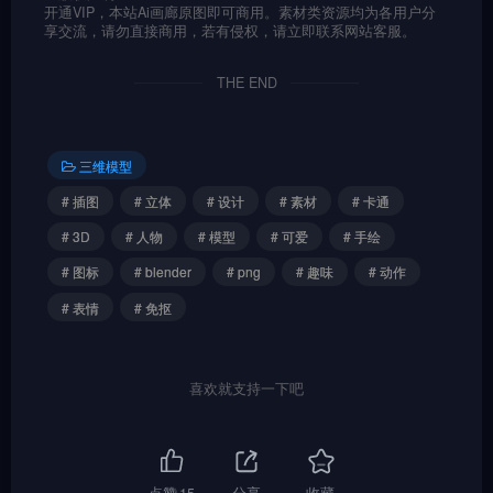
开通VIP，本站Ai画廊原图即可商用。素材类资源均为各用户分
享交流，请勿直接商用，若有侵权，请立即联系网站客服。
THE END
三维模型
# 插图
# 立体
# 设计
# 素材
# 卡通
# 3D
# 人物
# 模型
# 可爱
# 手绘
# 图标
# blender
# png
# 趣味
# 动作
# 表情
# 免抠
喜欢就支持一下吧
点赞
15
分享
收藏