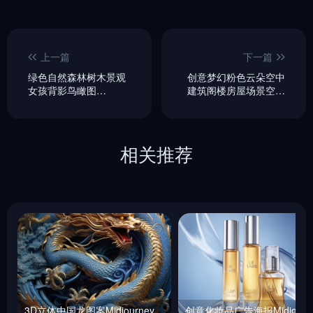
上一篇
下一篇
绿色自然森林树木景观
创意梦幻粉色云朵空中
女孩背影鸟瞰图
建筑阁楼房屋场景空间
Midjourney关键词咒语
Midjourney关键词咒语
分享
相关推荐
3D立体中国龙图案Midjourney咒语
创意化