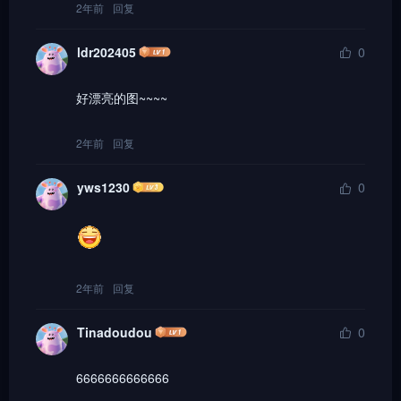
2年前
回复
ldr202405
0
好漂亮的图~~~~
2年前
回复
yws1230
0
2年前
回复
Tinadoudou
0
6666666666666