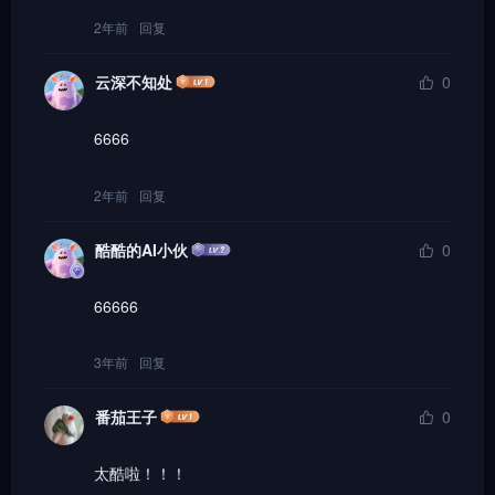
2年前
回复
云深不知处
0
6666
2年前
回复
酷酷的AI小伙
0
66666
3年前
回复
番茄王子
0
太酷啦！！！