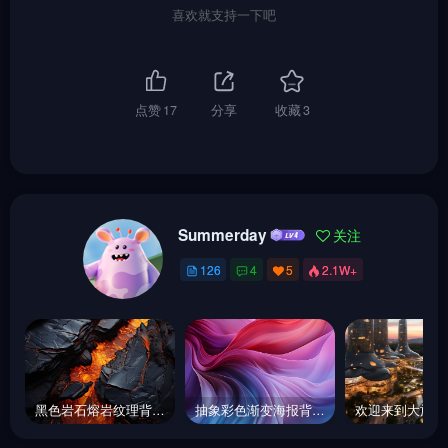
喜欢就支持一下吧
点赞
17
分享
收藏
3
Summerday
关注
126
4
5
2.1W+
黑色岩石熔岩纹理背景Midjourney咒语
抽象彩色渐变海报背景Midjourney咒语