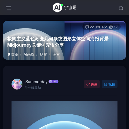
22
372
17
极简主义蓝色渐变几何条纹图形立体空间海报背景
Midjourney关键词咒语分享
首页
Ai画廊
场景
正文
Summerday
关注
私信
3年前更新