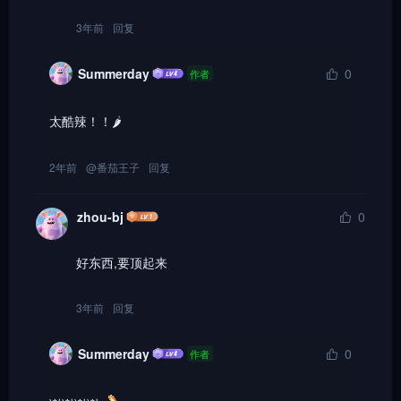
3年前
回复
Summerday
0
作者
太酷辣！！🌶️
2年前
@
番茄王子
回复
zhou-bj
0
好东西,要顶起来
3年前
回复
Summerday
0
作者