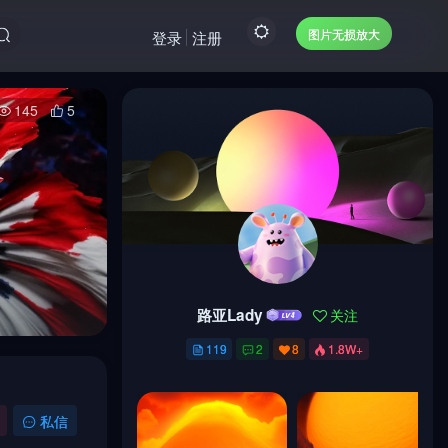
图片无损放大
登录
注册
145
5
路亚Lady
关注
路亚Lady
关注
119
2
8
1.8W+
119
2
8
1.8W+
私信