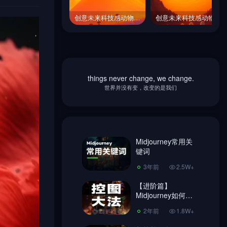
创意未来科技感动物外星人自然场景插图海报midjourney风格种子关键词咒语
创意未来科技感动物外星人自然场景插图海报midjourney风格种子关键词咒语
创意未来科技感动物外星人自然场景插图海报midjourney风格种子关键词咒语
创意未来科技感动物外星人自然场景插图海报midjourney风格种子关键词咒语
things never change, we change.
Midjourney常用关
世界并没有变，改变的是我们
键词
3年前
2.5W+
【进阶篇】
Midjourney如何控
Midjourney常用关
图，做到收放自
键词
2年前
1.8W+
如！
3年前
2.5W+
超简单Ai绘画
Midjourney 注册教
【进阶篇】
程、使用教程!
Midjourney如何控
3年前
7406
图，做到收放自
2年前
1.8W+
如！
Midjourney换脸教
程，内含指令链接