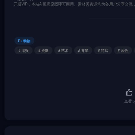
开通VIP，本站Ai画廊原图即可商用。素材类资源均为各用户分享交
动物
# 海报
# 摄影
# 艺术
# 背景
# 特写
# 蓝色
点赞
5