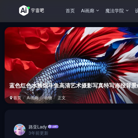
首页
Ai画廊
魔法学院
蓝色红色水族馆斗鱼高清艺术摄影写真特写海报背景mid
首页
Ai画廊
动物
正文
路亚Lady
3年前更新