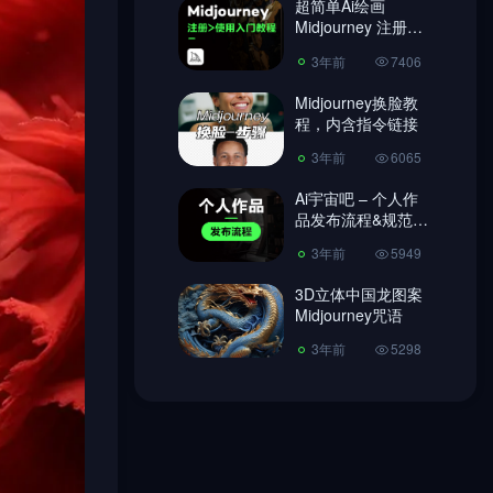
超简单Ai绘画
Midjourney 注册教
3年前
6065
程、使用教程!
3年前
7406
Ai宇宙吧 – 个人作
品发布流程&规范
Midjourney换脸教
【必读】
程，内含指令链接
3年前
5949
3年前
6065
3D立体中国龙图案
Midjourney咒语
Ai宇宙吧 – 个人作
品发布流程&规范
3年前
5298
【必读】
3年前
5949
3D立体中国龙图案
Midjourney咒语
3年前
5298