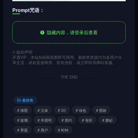
Prompt咒语：
隐藏内容，请登录后查看
©
版权声明
开通VIP，本站Ai画廊原图即可商用。素材类资源均为各用户分
享交流，请勿直接商用，若有侵权，请立即联系网站客服。
THE END
素材类
# 插图
# 立体
# 3D
# 绿色
# 图标
# 玻璃
# 半透明
# 简约
# 等距
# 磨砂
# 界面
# 用户
# 时钟