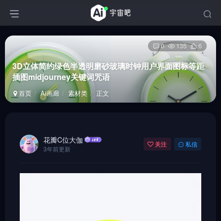
0
135
6
3D立体简约绿色半透明磨砂玻璃时钟用户界面图标等距
插图midjourney关键词咒语
首页
Ai画廊
素材类
正文
花瓣C位大伽
关注
私信
3年前更新