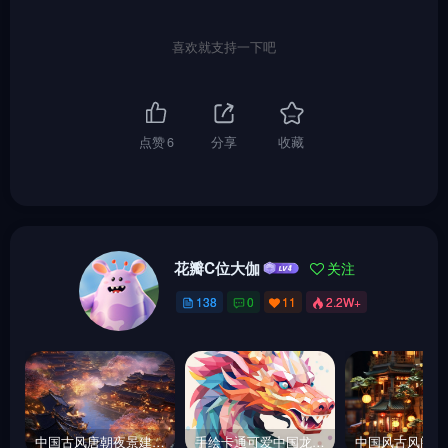
喜欢就支持一下吧
点赞
6
分享
收藏
花瓣C位大伽
关注
138
0
11
2.2W+
中国古风唐朝夜景建筑Midjourney关键词
手绘卡通可爱中国龙侧面肖像几何形状拼接平面矢量插图绘画midjourney关键词咒语分享